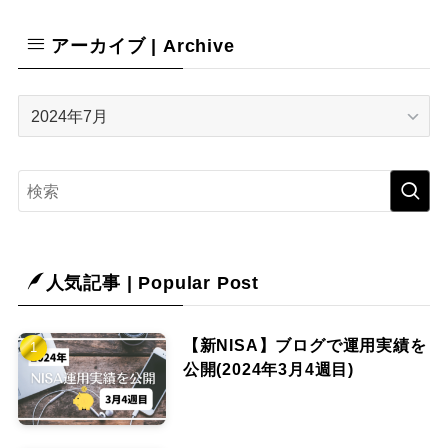
テ
ゴ
アーカイブ | Archive
リ
ー
|
ア
Category
ー
カ
イ
ブ
|
Archive
人気記事 | Popular Post
【新NISA】ブログで運用実績を
公開(2024年3月4週目)